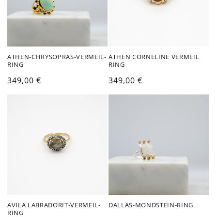
r
i
e
ATHEN-CHRYSOPRAS-VERMEIL-
ATHEN CORNELINE VERMEIL
:
RING
RING
Normaler
349,00 €
Normaler
349,00 €
Preis
Preis
AVILA LABRADORIT-VERMEIL-
DALLAS-MONDSTEIN-RING
RING