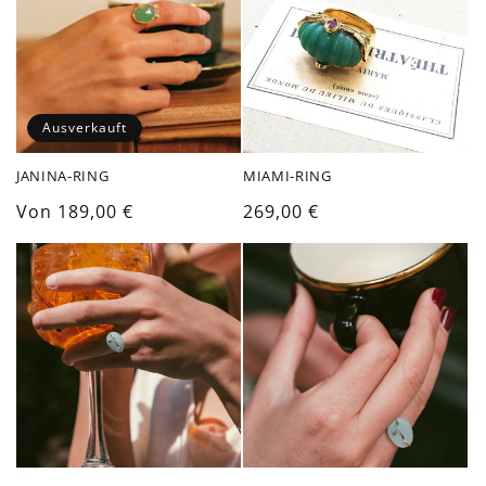
Ausverkauft
JANINA-RING
MIAMI-RING
Normaler
Von 189,00 €
Normaler
269,00 €
Preis
Preis