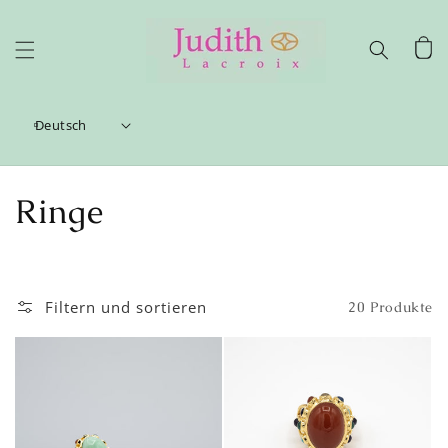
Direkt
zum
Inhalt
Warenko
Deutsch
K
Ringe
a
t
Filtern und sortieren
20 Produkte
e
g
o