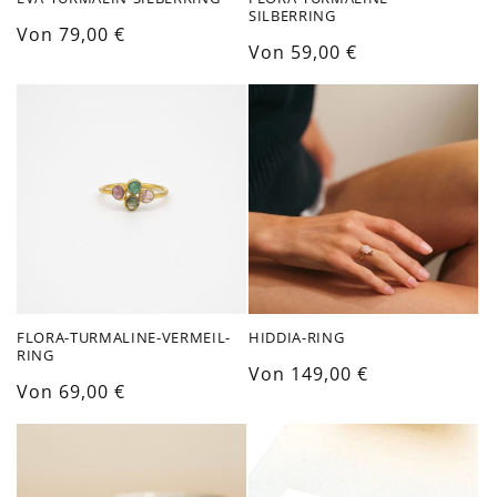
SILBERRING
Normaler
Von 79,00 €
Normaler
Von 59,00 €
Preis
Preis
FLORA-TURMALINE-VERMEIL-
HIDDIA-RING
RING
Normaler
Von 149,00 €
Normaler
Von 69,00 €
Preis
Preis