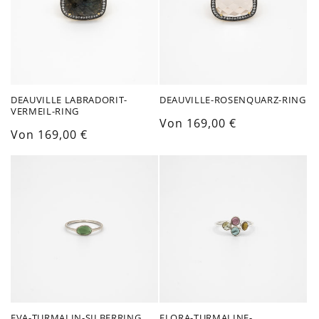
DEAUVILLE LABRADORIT-
DEAUVILLE-ROSENQUARZ-RING
VERMEIL-RING
Normaler
Von 169,00 €
Normaler
Von 169,00 €
Preis
Preis
EVA-TURMALIN-SILBERRING
FLORA-TURMALINE-