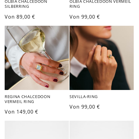
OLBIA CHALCEDOON
OLBIA CHALCEDOON VERMEIL
SILBERRING
RING
Normaler
Von 89,00 €
Normaler
Von 99,00 €
Preis
Preis
REGINA CHALCEDOON
SEVILLA-RING
VERMEIL RING
Normaler
Von 99,00 €
Normaler
Von 149,00 €
Preis
Preis