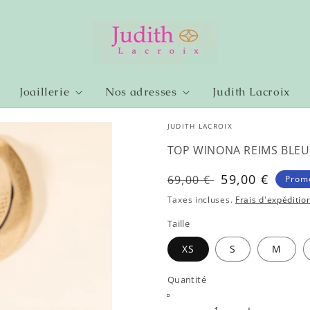
Joaillerie
Nos adresses
Judith Lacroix
JUDITH LACROIX
TOP WINONA REIMS BLEU
Prix
Prix
59,00 €
69,00 €
Prom
habituel
soldé
Taxes incluses.
Frais d'expéditio
Taille
XS
S
M
Quantité