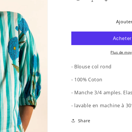
Réduire
Augmenter
la
la
quantité
quantité
de
de
Ajoute
TOP
TOP
WINONA
WINONA
REIMS
REIMS
BLEU
BLEU
Plus de mo
- Blouse col rond
- 100% Coton
- Manche 3/4 amples. Ela
- lavable en machine à 30
Share