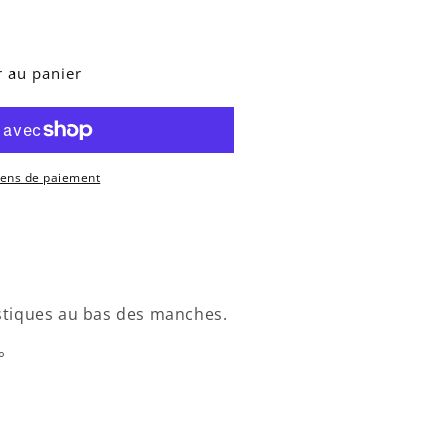
r au panier
yens de paiement
stiques au bas des manches.
°