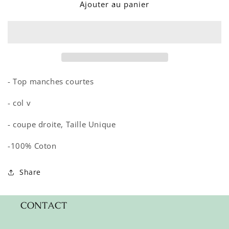
de
de
Ajouter au panier
TOP
TOP
JADE
JADE
PALAIS
PALAIS
ROSE
ROSE
- Top manches courtes
- col v
- coupe droite, Taille Unique
-100% Coton
Share
CONTACT