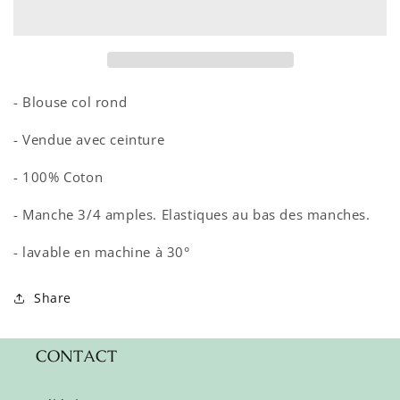
WINODRESS
WINODRESS
TIGRE
TIGRE
ROSE
ROSE
- Blouse col rond
- Vendue avec ceinture
- 100% Coton
- Manche 3/4 amples. Elastiques au bas des manches.
- lavable en machine à 30°
Share
CONTACT