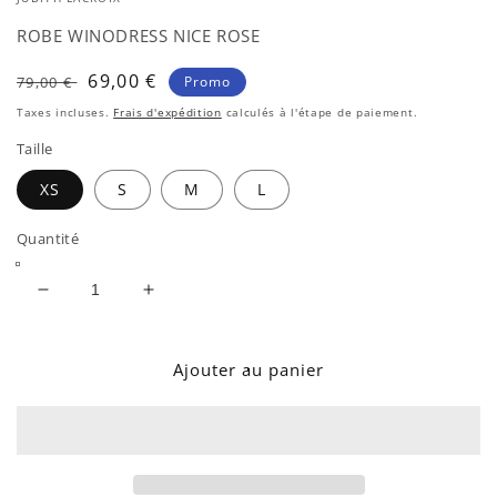
une
fenêtre
ROBE WINODRESS NICE ROSE
modale
Prix
Prix
69,00 €
79,00 €
Promo
habituel
soldé
Taxes incluses.
Frais d'expédition
calculés à l'étape de paiement.
Taille
XS
S
M
L
Quantité
Réduire
Augmenter
la
la
quantité
quantité
de
de
Ajouter au panier
ROBE
ROBE
WINODRESS
WINODRESS
NICE
NICE
ROSE
ROSE