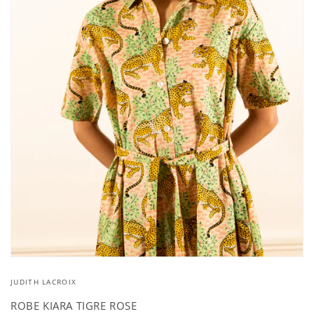
Ouvrir
le
JUDITH LACROIX
média
1
dans
ROBE KIARA TIGRE ROSE