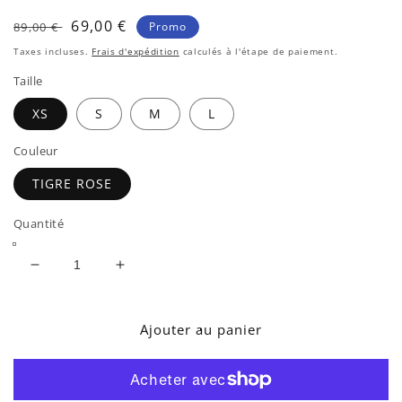
une
fenêtre
Prix
Prix
69,00 €
89,00 €
Promo
modale
habituel
soldé
Taxes incluses.
Frais d'expédition
calculés à l'étape de paiement.
Taille
XS
S
M
L
Couleur
TIGRE ROSE
Quantité
Réduire
Augmenter
la
la
quantité
quantité
de
de
Ajouter au panier
ROBE
ROBE
KIARA
KIARA
TIGRE
TIGRE