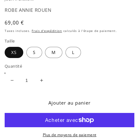
une
fenêtre
ROBE ANNIE ROUEN
modale
Prix
69,00 €
habituel
Taxes incluses.
Frais d'expédition
calculés à l'étape de paiement.
Taille
XS
S
M
L
Quantité
Réduire
Augmenter
la
la
quantité
quantité
de
de
Ajouter au panier
ROBE
ROBE
ANNIE
ANNIE
ROUEN
ROUEN
Plus de moyens de paiement