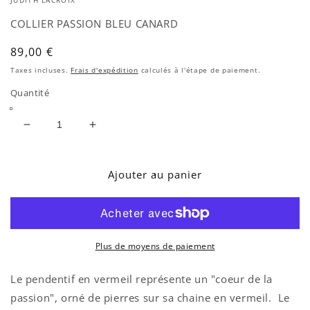
JUDITH LACROIX
une
fenêtre
COLLIER PASSION BLEU CANARD
modale
Prix
89,00 €
habituel
Taxes incluses.
Frais d'expédition
calculés à l'étape de paiement.
Quantité
Réduire
Augmenter
la
la
quantité
quantité
de
de
Ajouter au panier
COLLIER
COLLIER
PASSION
PASSION
BLEU
BLEU
CANARD
CANARD
Plus de moyens de paiement
Le pendentif en vermeil représente un "coeur de la
passion", orné de pierres sur sa chaine en vermeil. Le