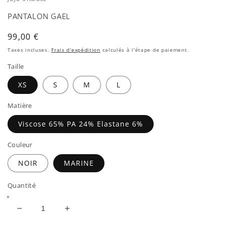
une
fenêtre
PANTALON GAEL
modale
Prix
99,00 €
habituel
Taxes incluses.
Frais d'expédition
calculés à l'étape de paiement.
Taille
XS
S
M
L
Matière
Viscose 65% PA 24% Elastane 6%
Couleur
NOIR
MARINE
Quantité
Réduire
Augmenter
la
la