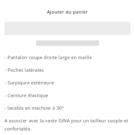
quantité
quantité
de
de
Ajouter au panier
PANTALON
PANTALON
GAEL
GAEL
- Pantalon coupe droite large en maille
- Poches latérales
- Surpiqure extérieure
- Ceinture élastique
- lavable en machine à 30°
A associer avec la veste GINA pour un tailleur souple et
confortable.