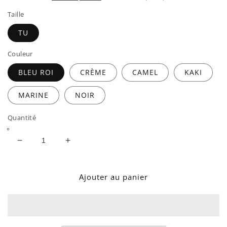
Taille
TU
Couleur
BLEU ROI
CRÈME
CAMEL
KAKI
MARINE
NOIR
Quantité
Réduire
Augmenter
la
la
quantité
quantité
de
de
Ajouter au panier
MANTEAU
MANTEAU
MALO
MALO