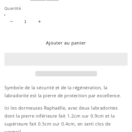
Quantité
Réduire
Augmenter
la
la
quantité
quantité
de
de
Ajouter au panier
DORMEUSES
DORMEUSES
RAPHAELLE
RAPHAELLE
LABRADORITE
LABRADORITE
Symbole de la sécurité et de la régénération, la
labradorite est la pierre de protection par excellence.
Ici les dormeuses Raphaëlle, avec deux labradorites
dont
la pierre inférieure fait 1.2cm sur 0.9cm et la
supérieure fait 0.5cm sur 0.4cm
, en serti clos de
vermeil.