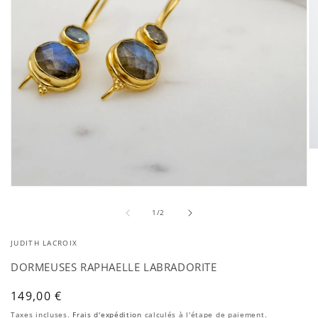
Ou
le
mé
2
Ouvrir
da
le
un
de
média
1
/
2
fe
1
mo
dans
JUDITH LACROIX
une
fenêtre
DORMEUSES RAPHAELLE LABRADORITE
modale
Prix
149,00 €
habituel
Taxes incluses.
Frais d'expédition
calculés à l'étape de paiement.