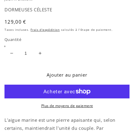
un
fe
DORMEUSES CÉLESTE
mo
Prix
129,00 €
habituel
Taxes incluses.
Frais d'expédition
calculés à l'étape de paiement.
Quantité
Réduire
Augmenter
la
la
quantité
quantité
de
de
Ajouter au panier
DORMEUSES
DORMEUSES
CÉLESTE
CÉLESTE
Plus de moyens de paiement
L'aigue marine est une pierre apaisante qui, selon
certains, maintiendrait l'unité du couple. Par