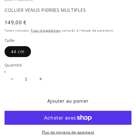
COLLIER VENUS PIERRES MULTIPLES
Prix
149,00 €
habituel
Taxes incluses.
Frais d'expédition
calculés à l'étape de paiement.
Taille
44 cm
Quantité
Réduire
Augmenter
la
la
quantité
quantité
de
de
Ajouter au panier
COLLIER
COLLIER
VENUS
VENUS
PIERRES
PIERRES
MULTIPLES
MULTIPLES
Plus de moyens de paiement