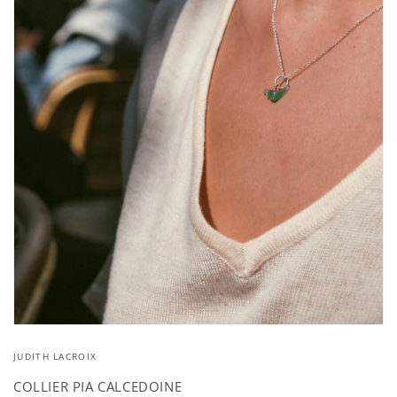
Ouvrir
le
JUDITH LACROIX
média
1
dans
COLLIER PIA CALCEDOINE