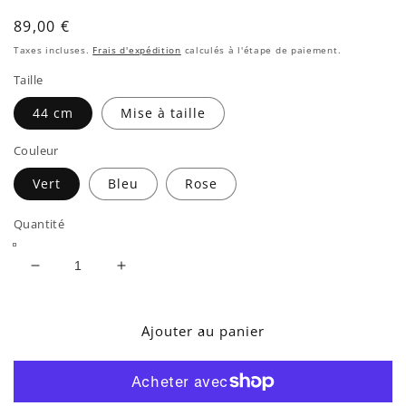
une
fenêtre
Prix
89,00 €
modale
habituel
Taxes incluses.
Frais d'expédition
calculés à l'étape de paiement.
Taille
44 cm
Mise à taille
Couleur
Vert
Bleu
Rose
Quantité
Réduire
Augmenter
la
la
quantité
quantité
de
de
Ajouter au panier
COLLIER
COLLIER
PIA
PIA
CALCEDOINE
CALCEDOINE