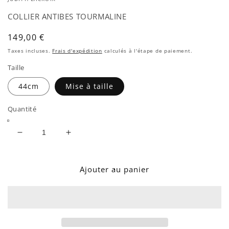
COLLIER ANTIBES TOURMALINE
Prix
149,00 €
habituel
Taxes incluses.
Frais d'expédition
calculés à l'étape de paiement.
Taille
44cm
Mise à taille
Quantité
Réduire
Augmenter
la
la
quantité
quantité
de
de
Ajouter au panier
COLLIER
COLLIER
ANTIBES
ANTIBES
TOURMALINE
TOURMALINE