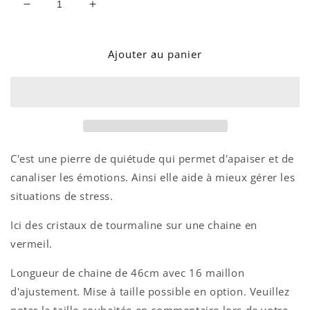
Réduire
Augmenter
la
la
quantité
quantité
de
de
Ajouter au panier
COLLIER
COLLIER
EMMA
EMMA
TOURMALINE
TOURMALINE
C'est une pierre de quiétude qui permet d'apaiser et de
canaliser les émotions. Ainsi elle aide à mieux gérer les
situations de stress.
Ici des cristaux de tourmaline sur une chaine en
vermeil.
Longueur de chaine de 46cm avec 16 maillon
d'ajustement.
Mise à taille possible en option.
Veuillez