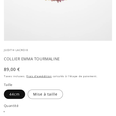
Ouvrir
le
JUDITH LACROIX
média
1
dans
COLLIER EMMA TOURMALINE
une
fenêtre
Prix
89,00 €
modale
habituel
Taxes incluses.
Frais d'expédition
calculés à l'étape de paiement.
Taille
44cm
Mise à taille
Quantité