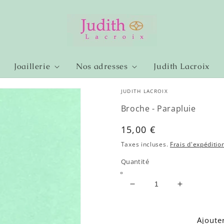
Joaillerie
Nos adresses
Judith Lacroix
JUDITH LACROIX
Broche - Parapluie
Prix
15,00 €
habituel
Taxes incluses.
Frais d'expéditio
Quantité
Réduire
Augmenter
la
la
quantité
quantité
de
de
Ajoute