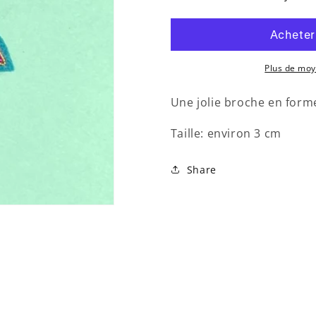
Broche
Broche
-
-
Parapluie
Parapluie
Plus de mo
Une jolie broche en for
Taille: environ 3 cm
Share