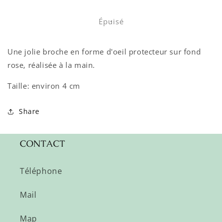
la
la
quantité
quantité
de
de
Épuisé
Broche-
Broche-
Oeil
Oeil
Une jolie broche en forme d'oeil protecteur sur fond
rose
rose
rose, réalisée à la main.
Taille: environ 4 cm
Share
CONTACT
Téléphone
Mail
Map