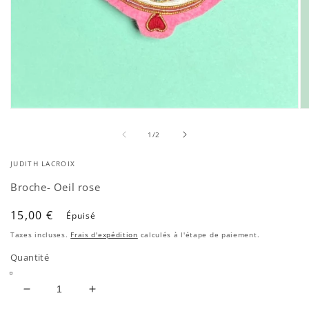
Ouvrir
Ou
le
le
de
média
mé
1
/
2
1
2
dans
da
JUDITH LACROIX
une
un
fenêtre
fe
Broche- Oeil rose
modale
mo
Prix
15,00 €
Épuisé
habituel
Taxes incluses.
Frais d'expédition
calculés à l'étape de paiement.
Quantité
Réduire
Augmenter