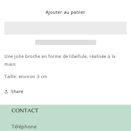
quantité
quantité
de
de
Ajouter au panier
Broche-
Broche-
Libellule
Libellule
Une jolie broche en forme de libellule, réalisée à la
main.
Taille: environ 3 cm
Share
CONTACT
Téléphone