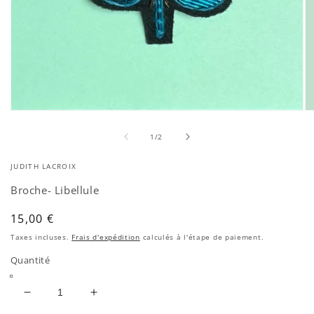
Ouvrir
Ou
le
le
de
média
mé
1
/
2
1
2
dans
da
JUDITH LACROIX
une
un
fenêtre
fe
Broche- Libellule
modale
mo
Prix
15,00 €
habituel
Taxes incluses.
Frais d'expédition
calculés à l'étape de paiement.
Quantité
Réduire
Augmenter
la
la