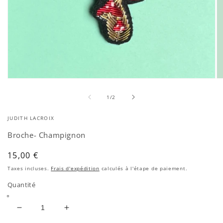
Ouvrir
Ou
le
le
de
média
mé
1
/
2
1
2
dans
da
JUDITH LACROIX
une
un
fenêtre
fe
Broche- Champignon
modale
mo
Prix
15,00 €
habituel
Taxes incluses.
Frais d'expédition
calculés à l'étape de paiement.
Quantité
Réduire
Augmenter
la
la