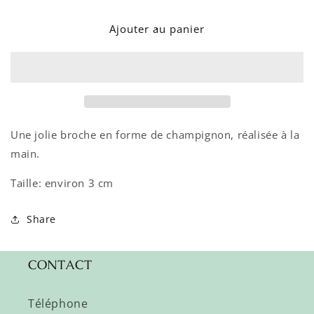
quantité
quantité
de
de
Ajouter au panier
Broche-
Broche-
Champignon
Champignon
Une jolie broche en forme de champignon, réalisée à la
main.
Taille: environ 3 cm
Share
CONTACT
Téléphone