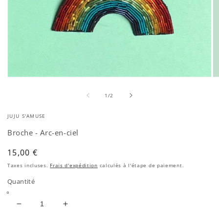
Ouvrir
Ou
le
le
de
média
mé
1
/
2
1
2
dans
da
JUJU S'AMUSE
une
un
fenêtre
fe
Broche - Arc-en-ciel
modale
mo
Prix
15,00 €
habituel
Taxes incluses.
Frais d'expédition
calculés à l'étape de paiement.
Quantité
Réduire
Augmenter
la
la