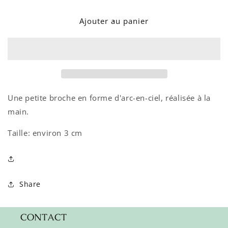
quantité
quantité
de
de
Ajouter au panier
Broche
Broche
-
-
Arc-
Arc-
en-
en-
ciel
ciel
Une petite broche en forme d'arc-en-ciel, réalisée à la
main.
Taille: environ 3 cm
Share
CONTACT