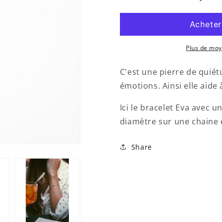
BRACELET
BRACELE
HAMILTON
HAMILTO
TOURMALINES
TOURMAL
Plus de mo
C'est une pierre de quiét
émotions. Ainsi elle aide 
Ici le bracelet Eva avec
diamètre sur une chaine 
Share