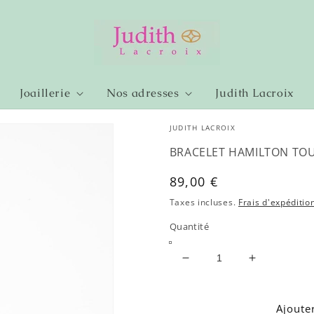
Joaillerie
Nos adresses
Judith Lacroix
JUDITH LACROIX
BRACELET HAMILTON TO
Prix
89,00 €
habituel
Taxes incluses.
Frais d'expéditio
Quantité
Réduire
Augmenter
la
la
quantité
quantité
de
de
Ajoute