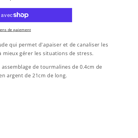
T
N
INES
yens de paiement
ude qui permet d'apaiser et de canaliser les
à mieux gérer les situations de stress.
 un assemblage de tourmalines de 0.4cm de
en argent de 21cm de long.