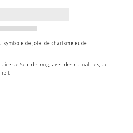
EILLES
NE
eu symbole de joie, de charisme et de
 Claire de 5cm de long, avec des cornalines, au
meil.