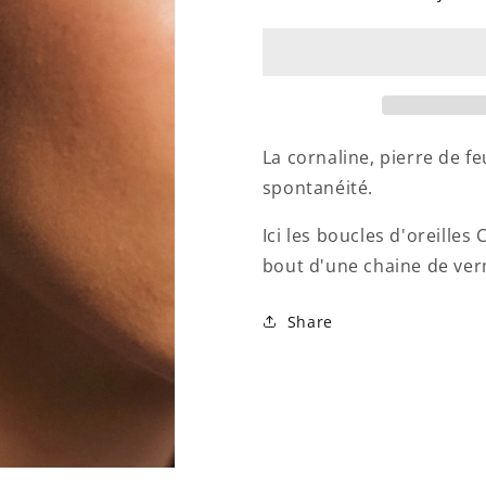
BOUCLES
BOUCLES
D&#39;OREILLES
D&#39;OR
ALATA
ALATA
CORNALINE
CORNALI
La cornaline, pierre de f
spontanéité.
Ici les boucles d'oreilles
bout d'une chaine de ver
Share