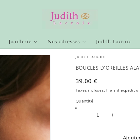
Joaillerie
Nos adresses
Judith Lacroix
JUDITH LACROIX
BOUCLES D'OREILLES AL
Prix
39,00 €
habituel
Taxes incluses.
Frais d'expéditio
Quantité
Réduire
Augmenter
la
la
quantité
quantité
de
de
Ajoute