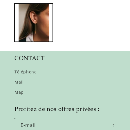
le
média
1
dans
une
fenêtre
modale
CONTACT
Téléphone
Mail
Map
Profitez de nos offres privées :
E-mail