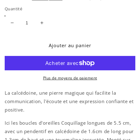
Quantité
Réduire
Augmenter
la
la
quantité
quantité
de
de
Ajouter au panier
BOUCLES
BOUCLES
D&#39;OREILLES
D&#39;OREILLES
OLBIA
OLBIA
CALCÉDOINE
CALCÉDOINE
Plus de moyens de paiement
La calcédoine, une pierre magique qui facilite la
communication, l'écoute et une expression confiante et
positive.
Ici les boucles d'oreilles Coquillage longues de 5.5 cm,
avec un pendentif en calcédoine
de
1.6cm de long pour
1.3cm de haut
et une tourmaline incrustée. Monté sur