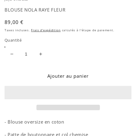
une
fenêtre
BLOUSE NOLA RAYE FLEUR
modale
Prix
89,00 €
habituel
Taxes incluses.
Frais d'expédition
calculés à l'étape de paiement.
Quantité
Réduire
Augmenter
la
la
quantité
quantité
de
de
Ajouter au panier
BLOUSE
BLOUSE
NOLA
NOLA
RAYE
RAYE
FLEUR
FLEUR
- Blouse oversize en coton
- Patte de boutonnage et col chemise