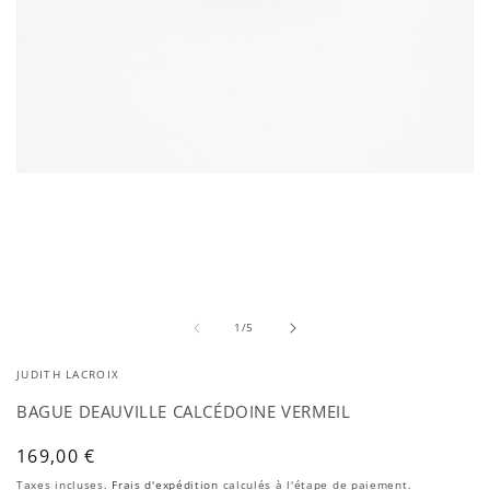
Ouvrir
le
média
1
dans
une
fenêtre
modale
de
1
/
5
JUDITH LACROIX
BAGUE DEAUVILLE CALCÉDOINE VERMEIL
Prix
169,00 €
habituel
Taxes incluses.
Frais d'expédition
calculés à l'étape de paiement.