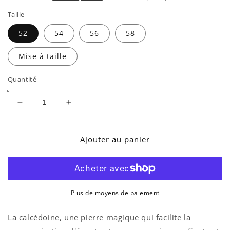
Taille
52
54
56
58
Mise à taille
Quantité
Réduire
Augmenter
la
la
quantité
quantité
de
de
Ajouter au panier
BAGUE
BAGUE
DEAUVILLE
DEAUVILLE
CALCÉDOINE
CALCÉDOINE
VERMEIL
VERMEIL
Plus de moyens de paiement
La calcédoine, une pierre magique qui facilite la