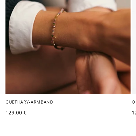
GUETHARY-ARMBAND
O
Normaler
129,00 €
N
1
Preis
P