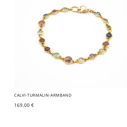
o
r
i
e
:
CALVI-TURMALIN-ARMBAND
Normaler
169,00 €
Preis