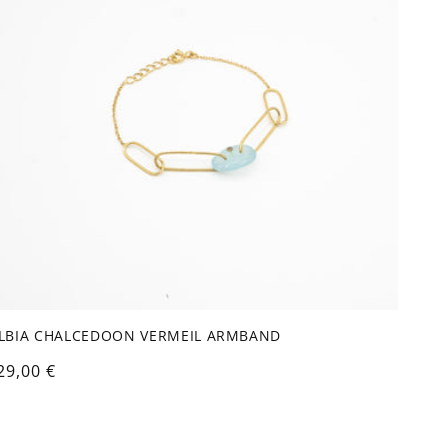
LBIA CHALCEDOON VERMEIL ARMBAND
ormaler
29,00 €
reis